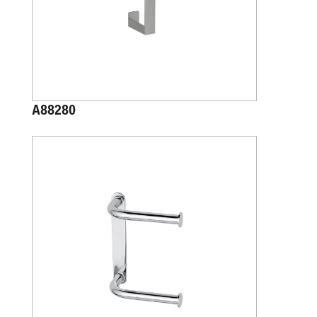
A88280