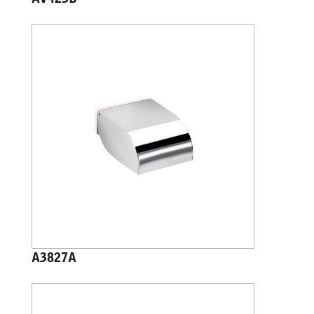
AV425B
A3827A