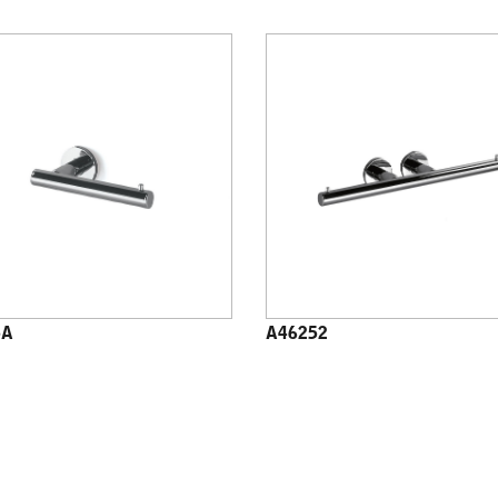
5A
A46252