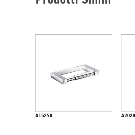
Prodotti Simili
A1525A
A202