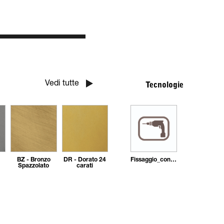
Vedi tutte
Tecnologie
BZ - Bronzo
DR - Dorato 24
Fissaggio_con_tasselli
Spazzolato
carati