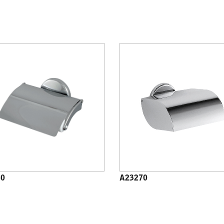
60
A23270