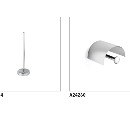
84
A24260