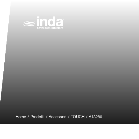
Home
/
Prodotti
/
Accessori
/
TOUCH
/
A18280