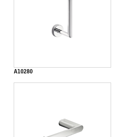
A10280