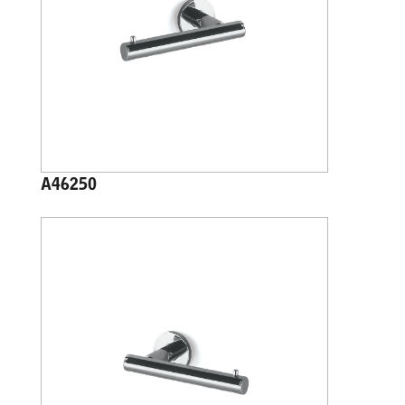
A46250