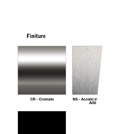
Finiture
CR - Cromato
NS - Acciaio inox spazzolato
AISI 304