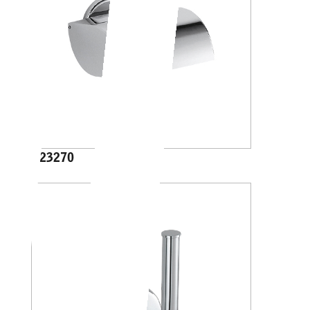
A23270