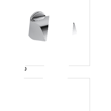
A23270