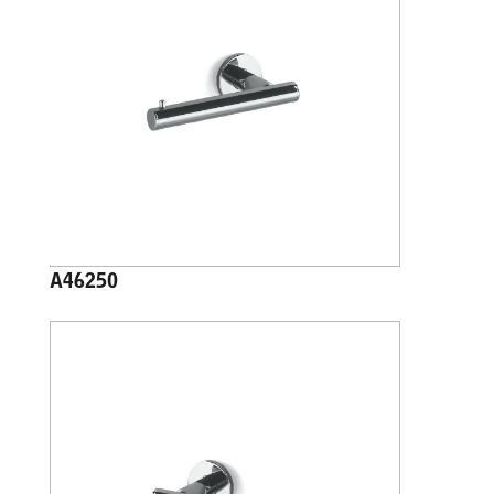
A46250