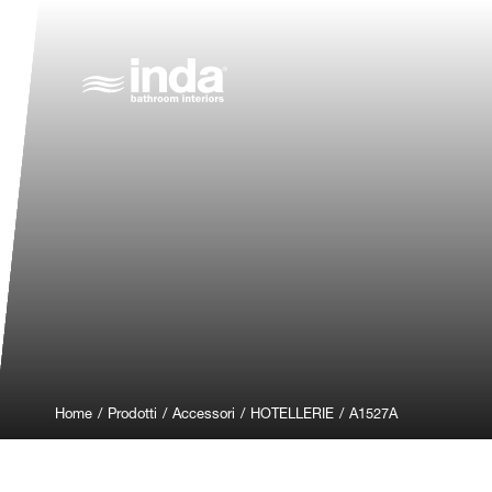
Home
/
Prodotti
/
Accessori
/
HOTELLERIE
/
A1527A