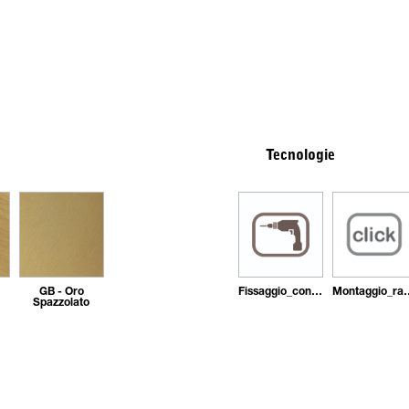
Tecnologie
GB - Oro
Fissaggio_con_tasselli
Montaggi
Spazzolato