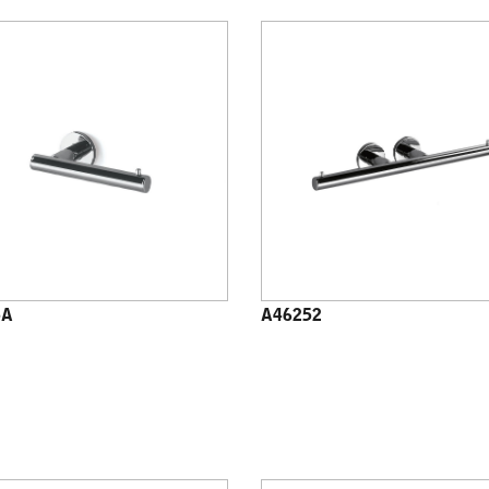
5A
A46252