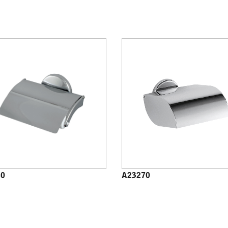
60
A23270