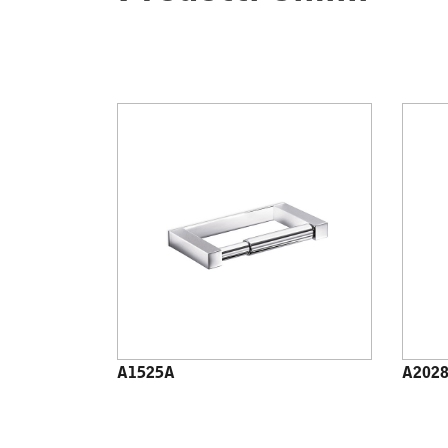
A1525A
A202