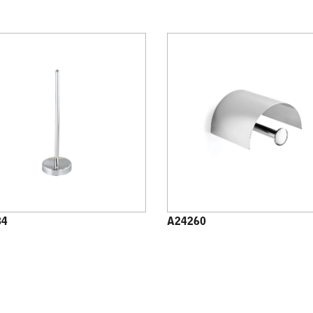
84
A24260