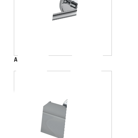
A23250