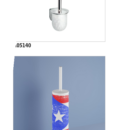
A05140