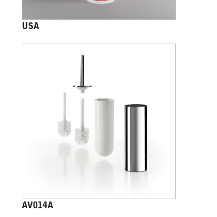
USA
AV014A