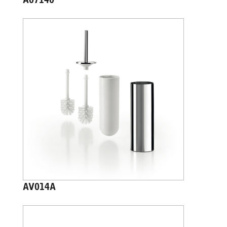
A07140
AV014A