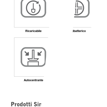
Ricaricabile
Antibatterico
Autocentrante
Prodotti Simili