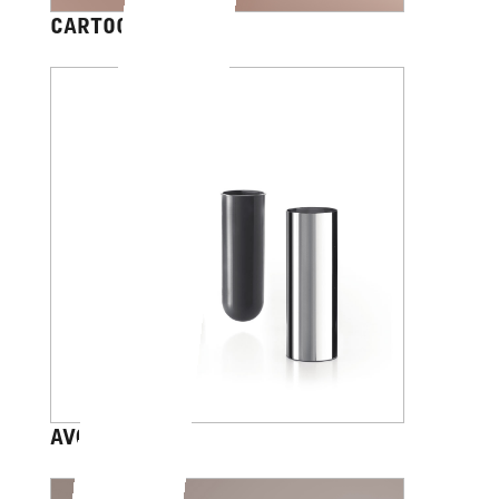
CARTOON
AV014B