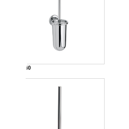
A04140