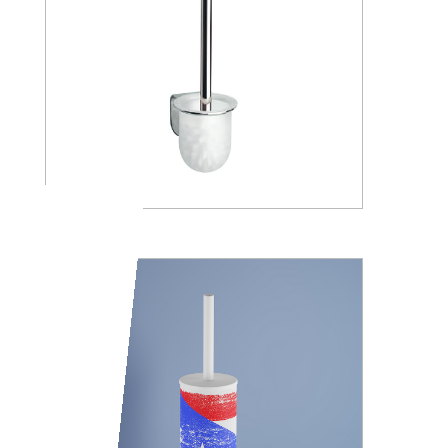
A05140