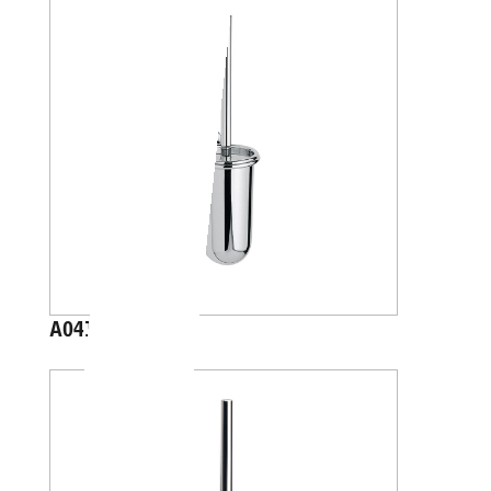
A04140