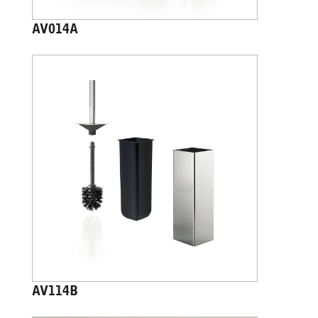
AV014A
AV114B