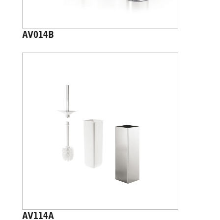
AV014B
AV114A