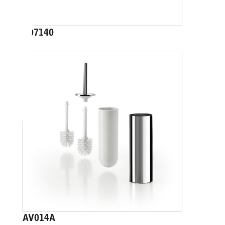
A07140
AV014A