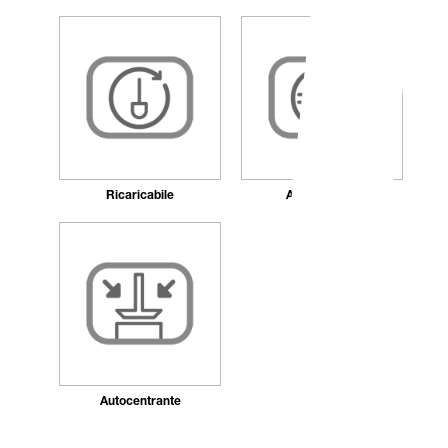
Ricaricabile
Antibatterico
Autocentrante