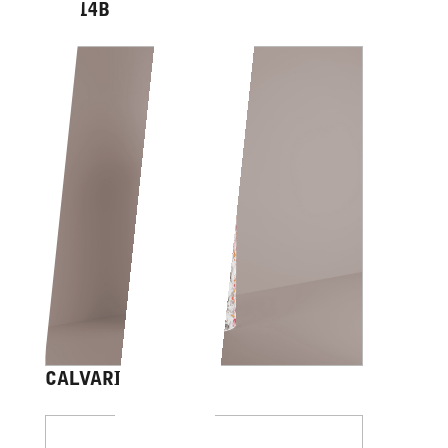
AV014B
CALVARIAM