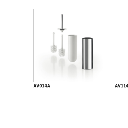
AV014A
AV11