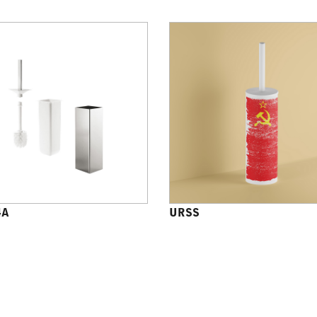
4A
URSS