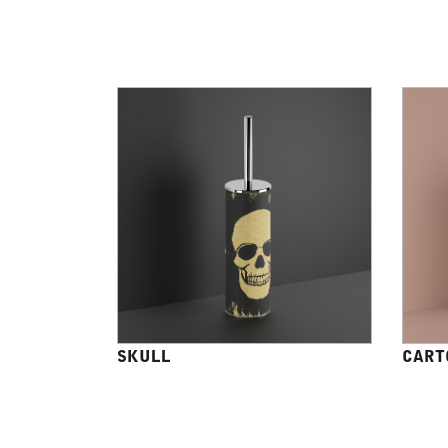
SKULL
CART