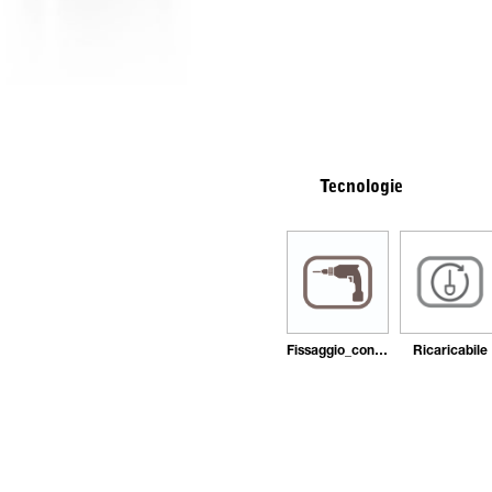
Tecnologie
Fissaggio_con_tasselli
Ricaricabile