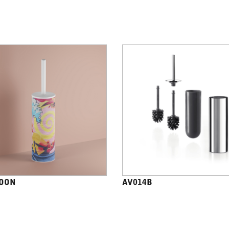
OON
AV014B