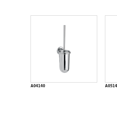
A04140
A051