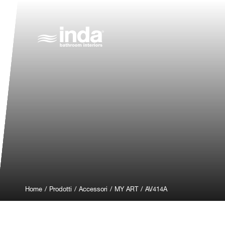
Home
/
Prodotti
/
Accessori
/
MY ART
/
AV414A