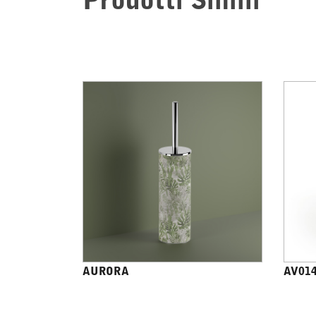
Prodotti Simili
AURORA
AV01