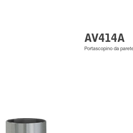
AV414A
Portascopino da paret