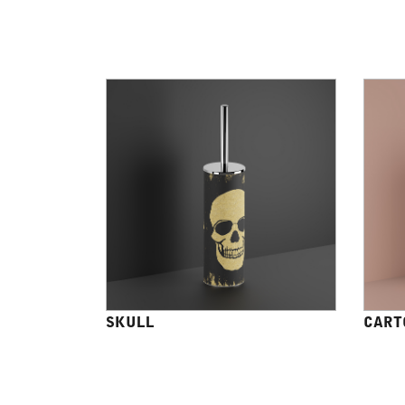
SKULL
CART