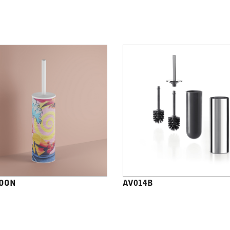
OON
AV014B