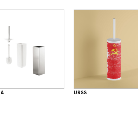
4A
URSS