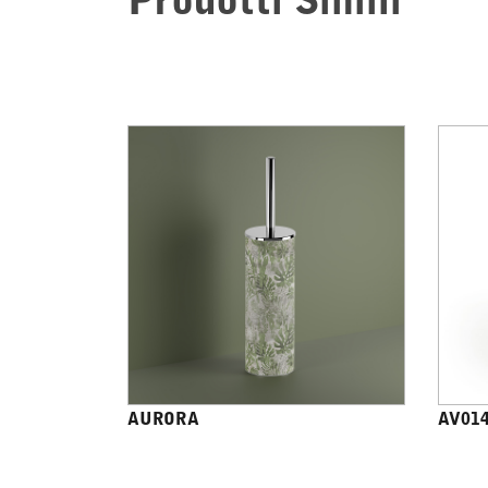
Prodotti Simili
AURORA
AV01