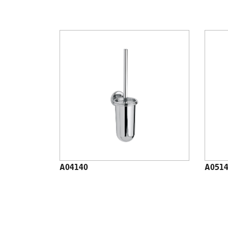
A04140
A051