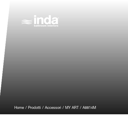
Home
/
Prodotti
/
Accessori
/
MY ART
/
A8814M