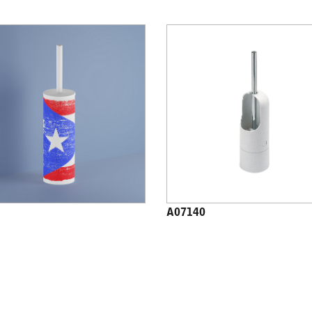
A07140