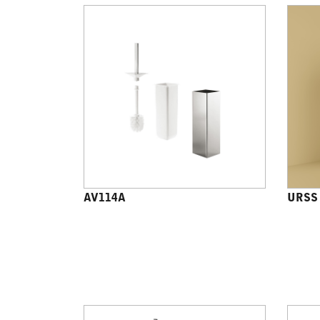
AV114A
URSS