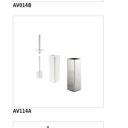
AV014B
AV114A