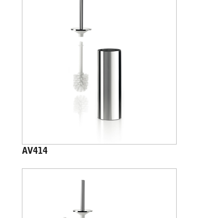
AV414