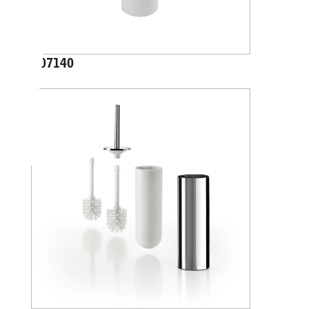
A07140