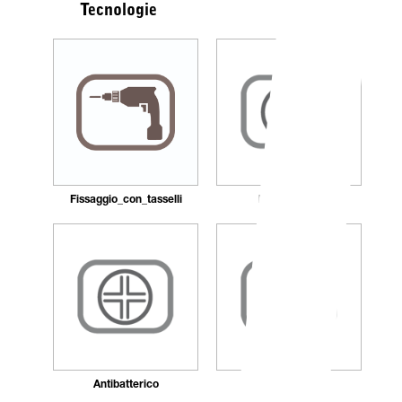
Tecnologie
Fissaggio_con_tasselli
Ricaricabile
Antibatterico
Autocentrante