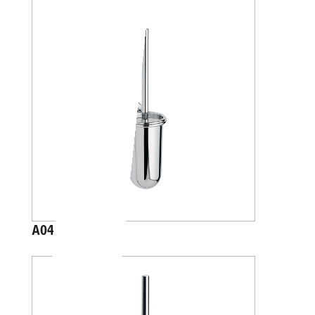
A04140