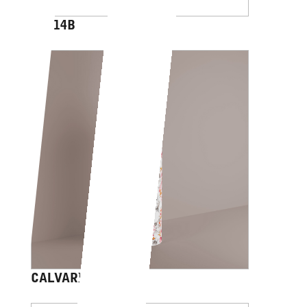
AV014B
CALVARIAM