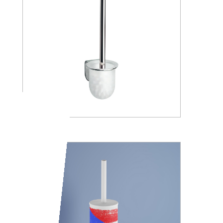
A05140