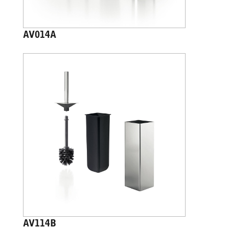
AV014A
AV114B