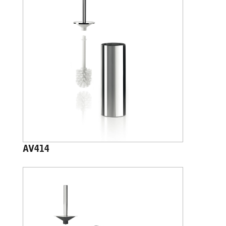
AV414