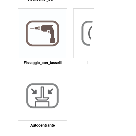
Fissaggio_con_tasselli
Ricaricabile
Autocentrante