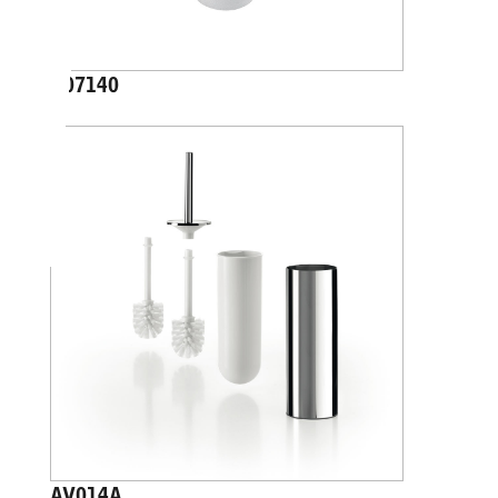
A07140
AV014A