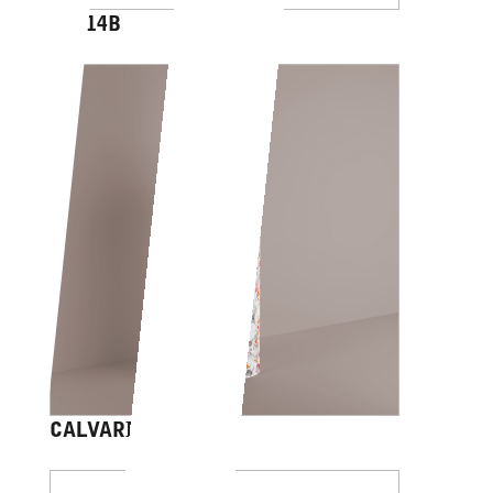
AV014B
CALVARIAM