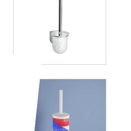
A05140