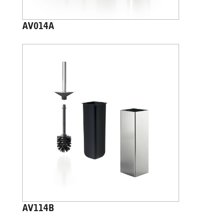
AV014A
AV114B