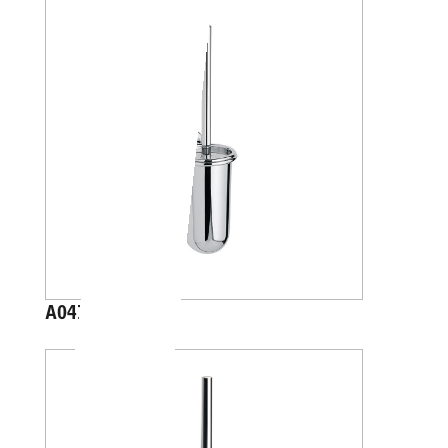
A04140