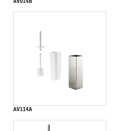
AV014B
AV114A