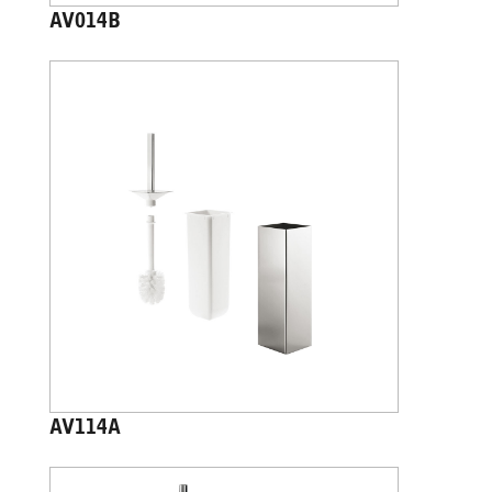
AV014B
AV114A