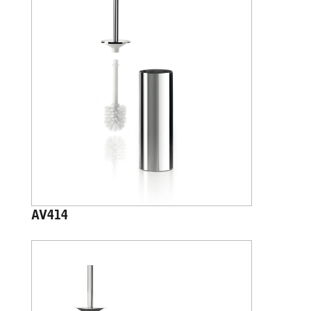
AV414