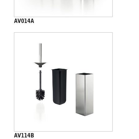
AV014A
AV114B