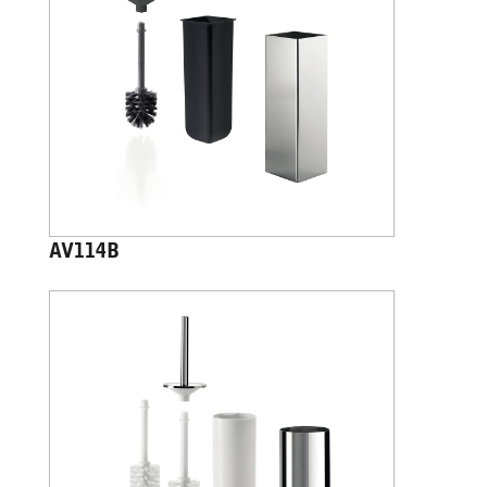
AV114B