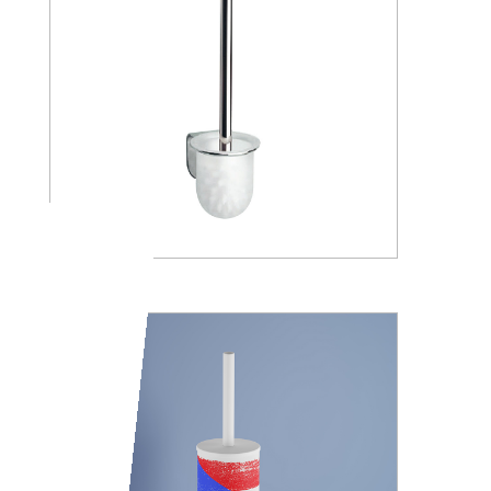
A05140