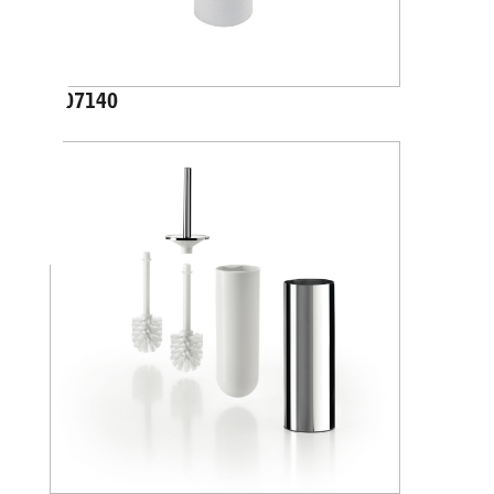
A07140