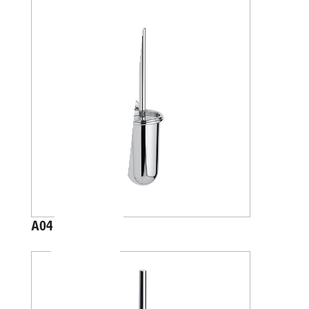
A04140