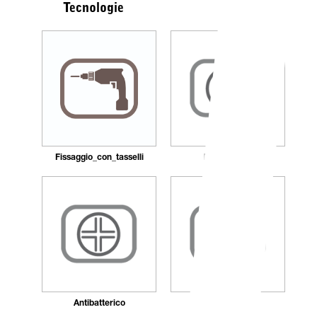
Tecnologie
Fissaggio_con_tasselli
Ricaricabile
Antibatterico
Autocentrante