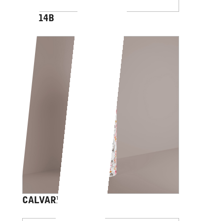
AV014B
CALVARIAM