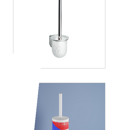
A05140