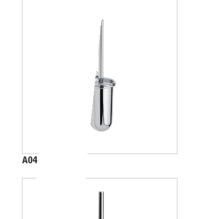
A04140