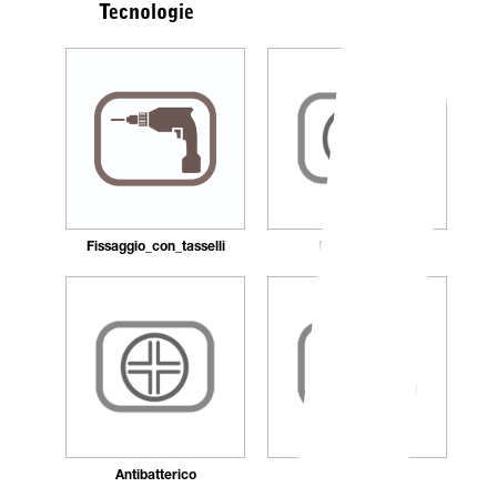
Tecnologie
Fissaggio_con_tasselli
Ricaricabile
Antibatterico
Autocentrante