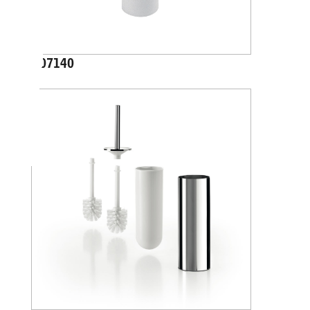
A07140