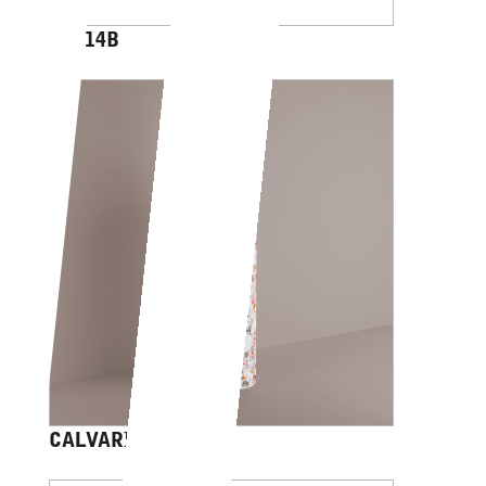
AV014B
CALVARIAM