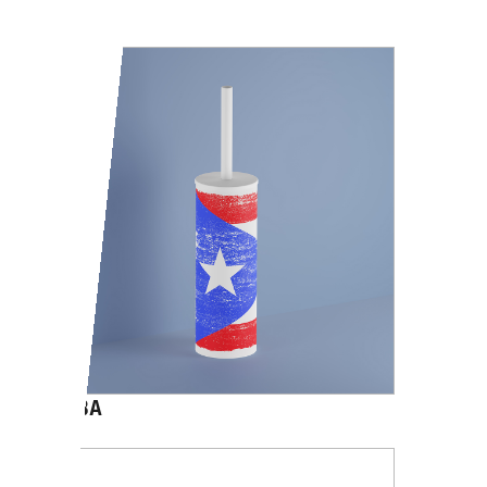
A05140
CUBA