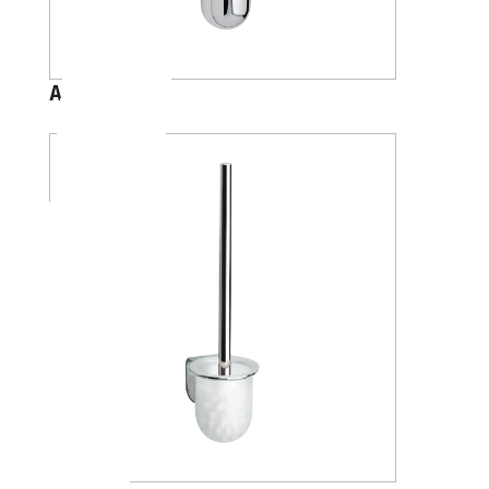
A04140