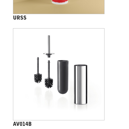
URSS
AV014B