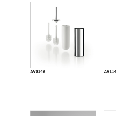
AV014A
AV11