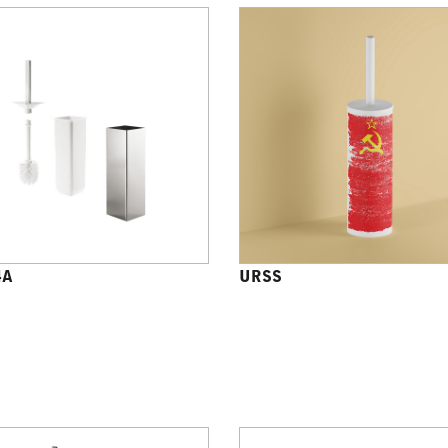
4A
URSS