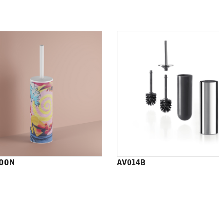
OON
AV014B