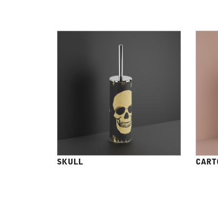
SKULL
CART