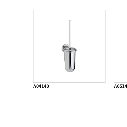
A04140
A051