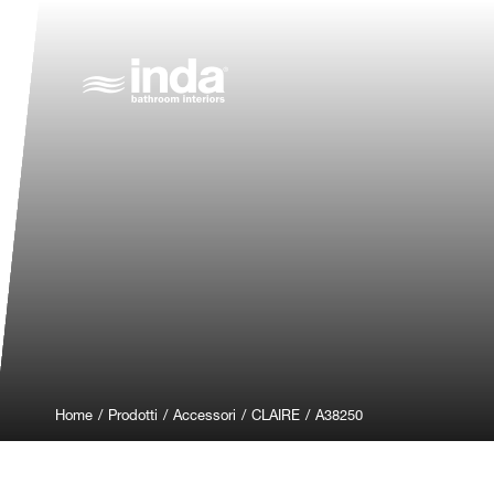
Home
/
Prodotti
/
Accessori
/
CLAIRE
/
A38250