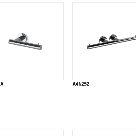
5A
A46252