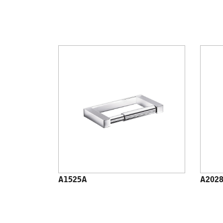
A1525A
A202