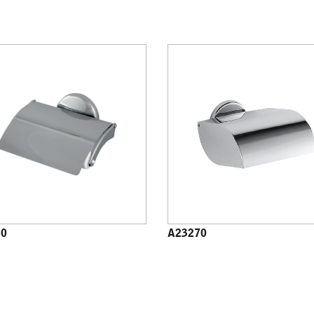
60
A23270