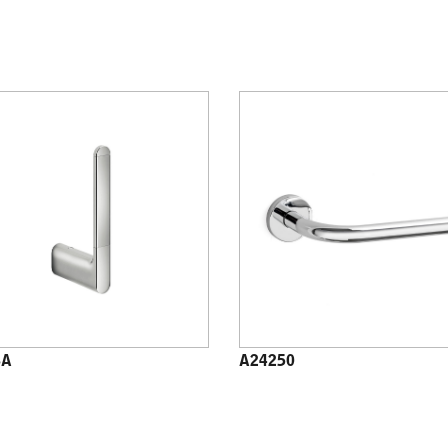
8A
A24250