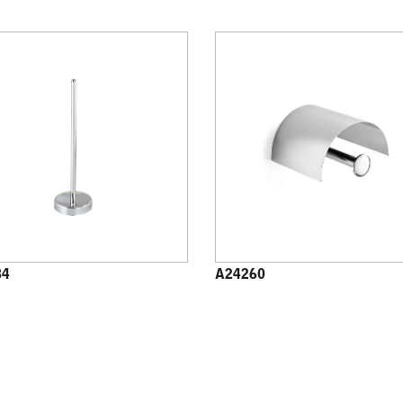
84
A24260