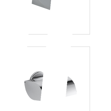
A23260