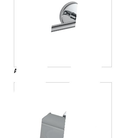
A23250