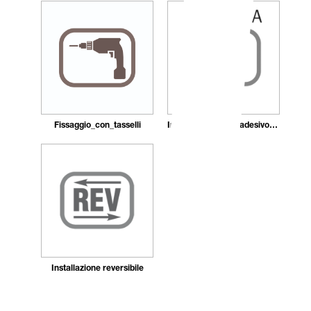
Fissaggio_con_tasselli
Installazione_con_adesivo_in_pasta
Installazione reversibile