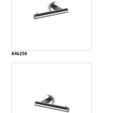
A46250