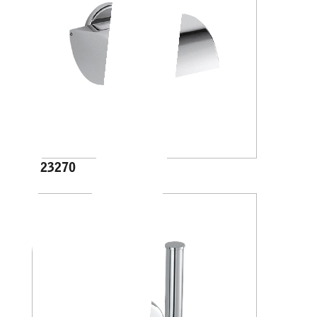
A23270