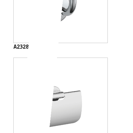
A23280