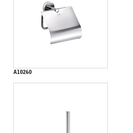
A10260