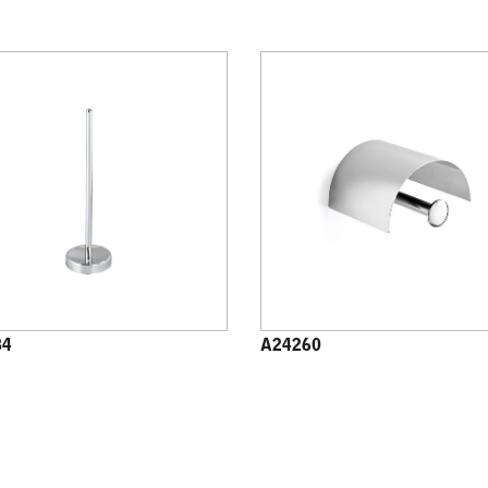
84
A24260