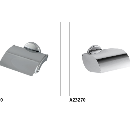
60
A23270