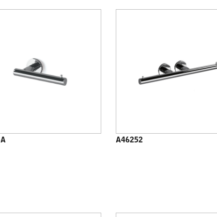
5A
A46252