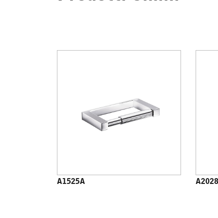
A1525A
A202