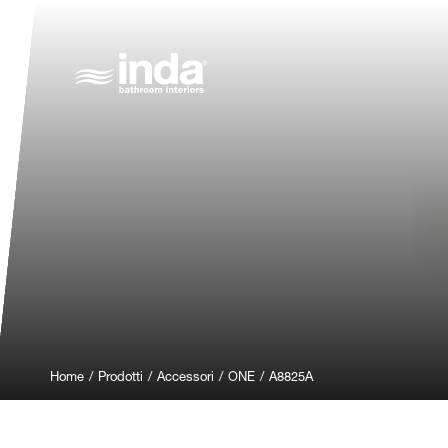
Home
/
Prodotti
/
Accessori
/
ONE
/
A8825A