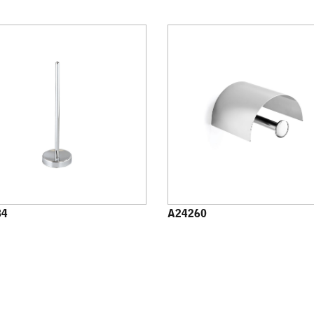
84
A24260