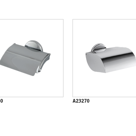
60
A23270