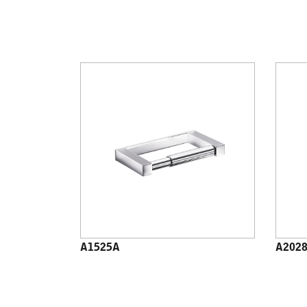
A1525A
A202