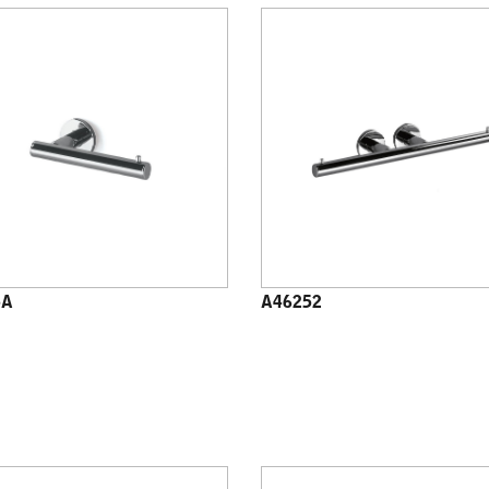
5A
A46252