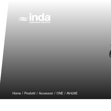
Home
/
Prodotti
/
Accessori
/
ONE
/
AV426E