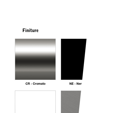
Finiture
CR - Cromato
NE - Nero opaco