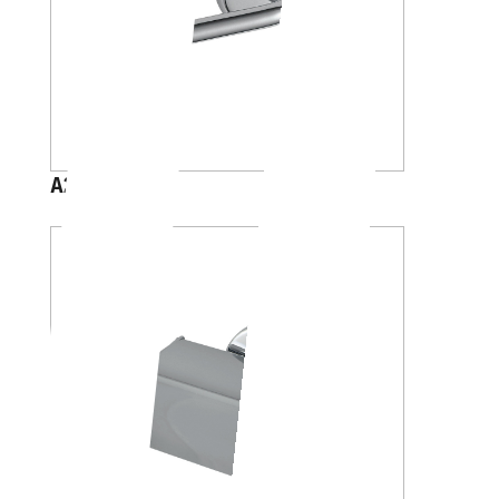
A23250