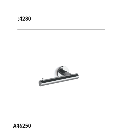
A24280
A46250