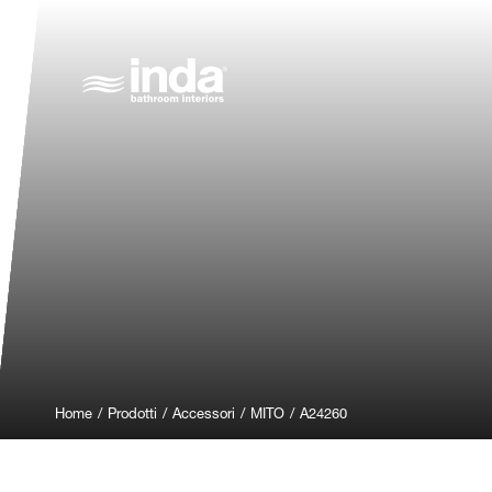
Home
/
Prodotti
/
Accessori
/
MITO
/
A24260