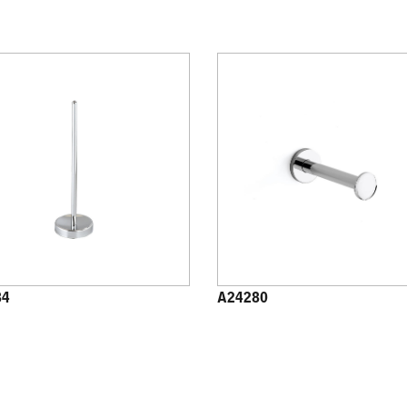
84
A24280