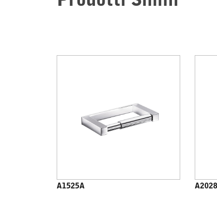
Prodotti Simili
A1525A
A202