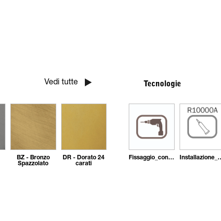
Vedi tutte
Tecnologie
BZ - Bronzo
DR - Dorato 24
Fissaggio_con_tasselli
Installazione_con_ade
Spazzolato
carati