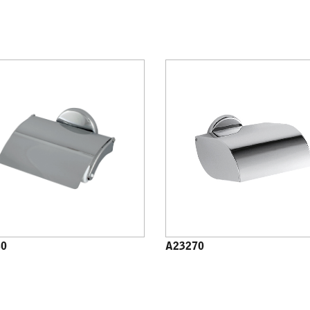
60
A23270