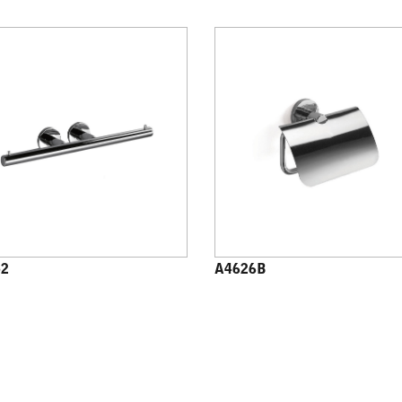
52
A4626B