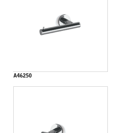
A46250