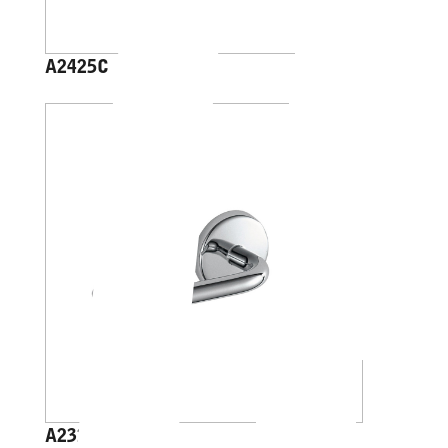
A2425C
A23250