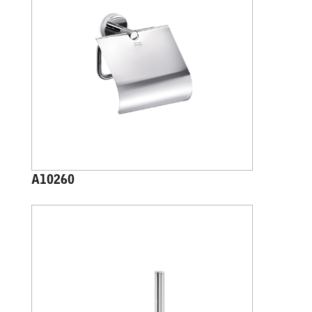
A10260