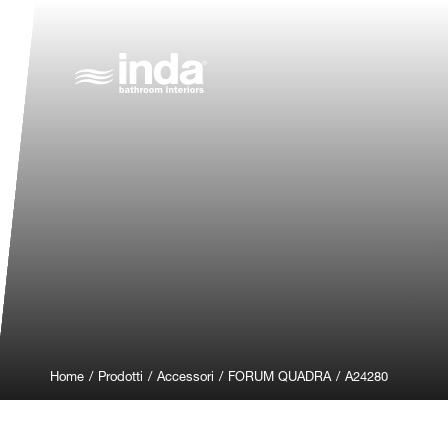
Home
/
Prodotti
/
Accessori
/
FORUM QUADRA
/
A24280