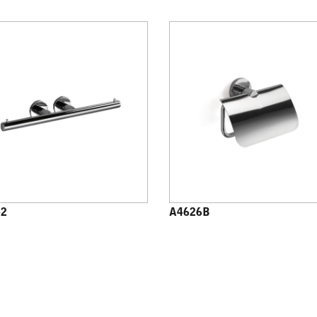
52
A4626B