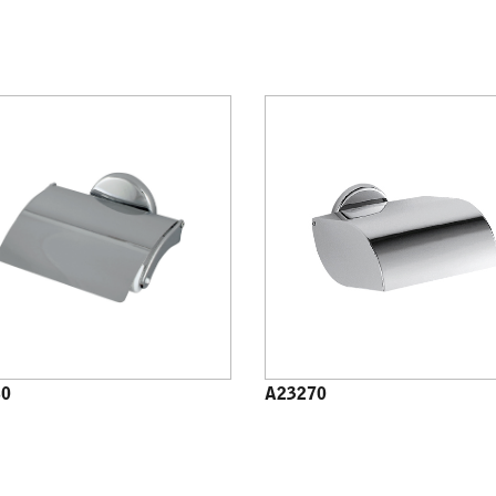
60
A23270