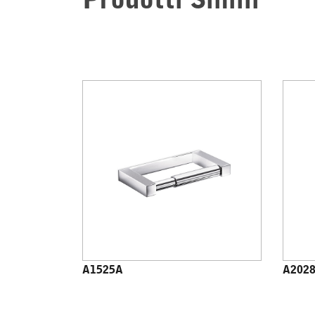
Prodotti Simili
A1525A
A202