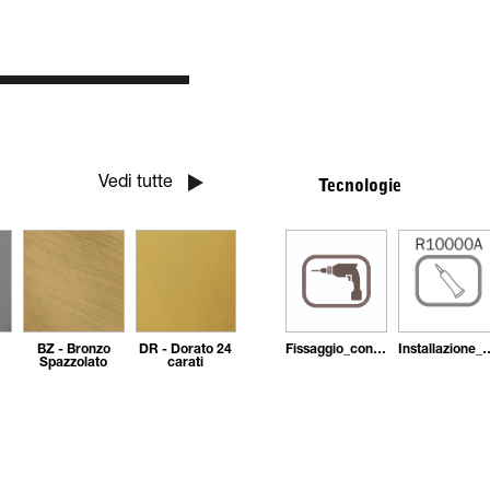
Vedi tutte
Tecnologie
BZ - Bronzo
DR - Dorato 24
Fissaggio_con_tasselli
Installazione_con_ade
Spazzolato
carati