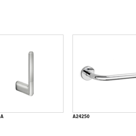
8A
A24250