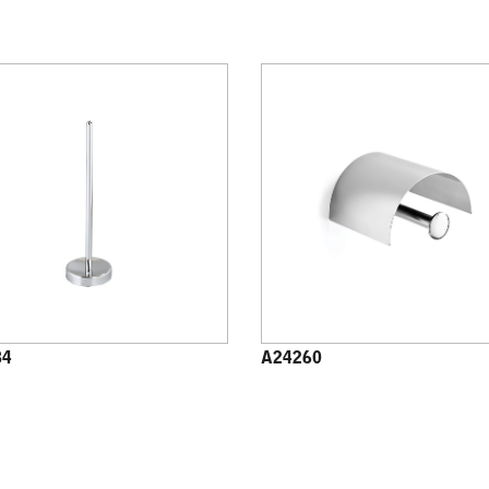
84
A24260