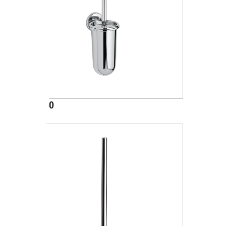
A04140