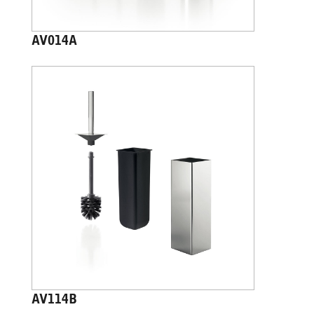
AV014A
AV114B