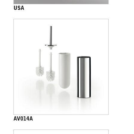
USA
AV014A