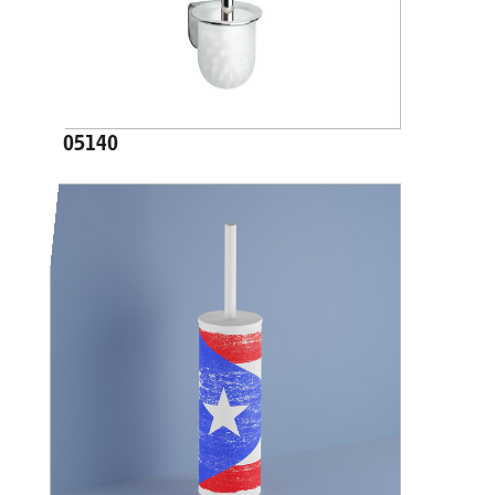
A05140