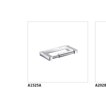
A1525A
A202