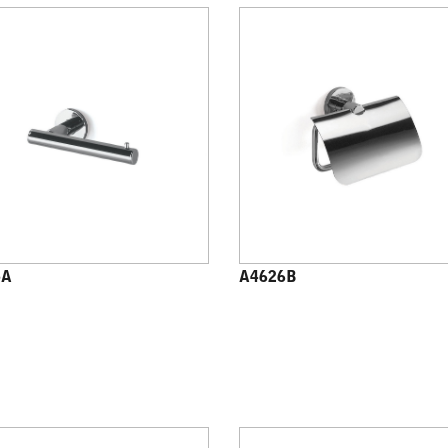
5A
A4626B