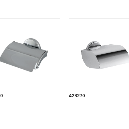
60
A23270