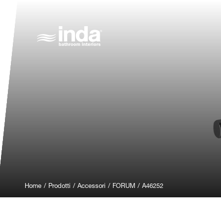
Home
/
Prodotti
/
Accessori
/
FORUM
/
A46252