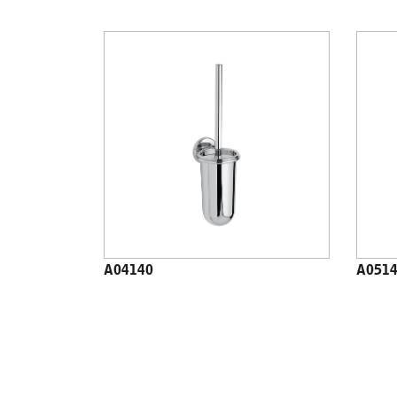
A04140
A051