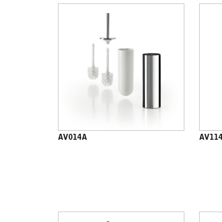
AV014A
AV11