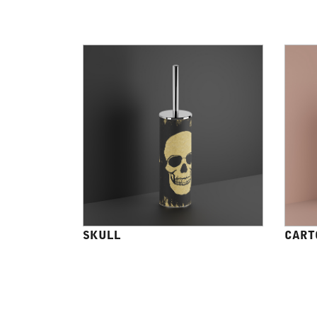
SKULL
CART