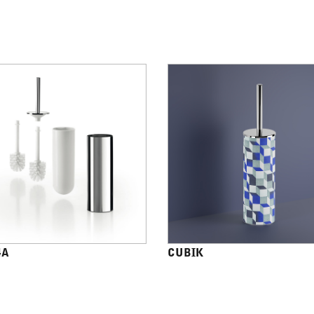
4A
CUBIK