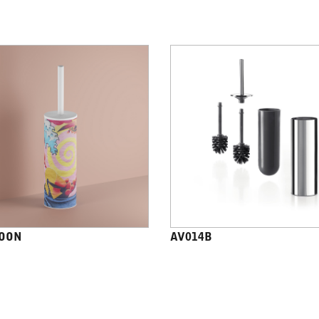
OON
AV014B