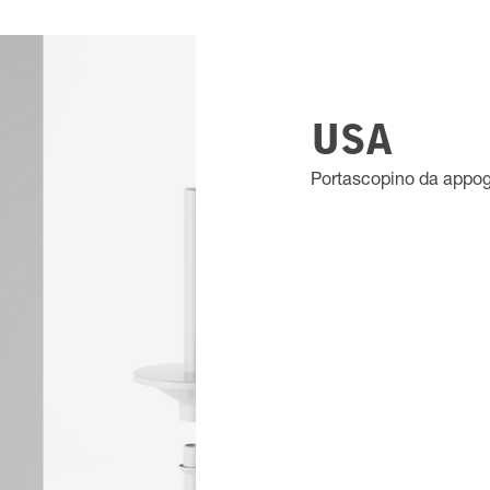
USA
Portascopino da appog