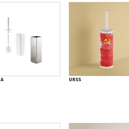
4A
URSS