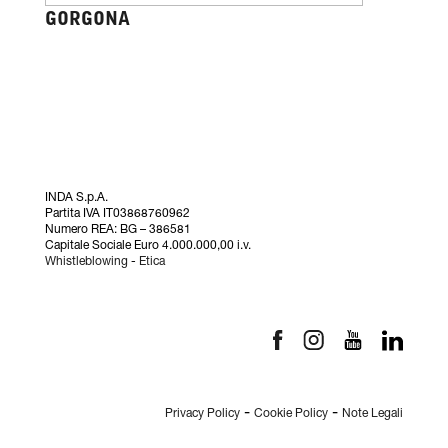
GORGONA
INDA S.p.A.
Partita IVA IT03868760962
Numero REA: BG – 386581
Capitale Sociale Euro 4.000.000,00 i.v.
Whistleblowing
-
Etica
-
-
Privacy Policy
Cookie Policy
Note Legali