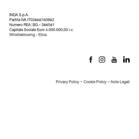
INDA S.p.A.
Partita IVA IT03868760962
Numero REA: BG – 386581
Capitale Sociale Euro 4.000.000,00 i.v.
Whistleblowing
-
Etica
-
-
Privacy Policy
Cookie Policy
Note Legali