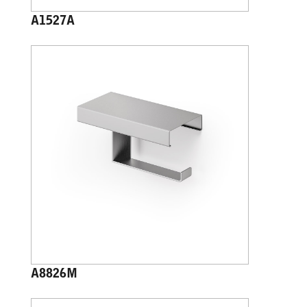
A1527A
A8826M