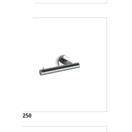
A24280
A46250