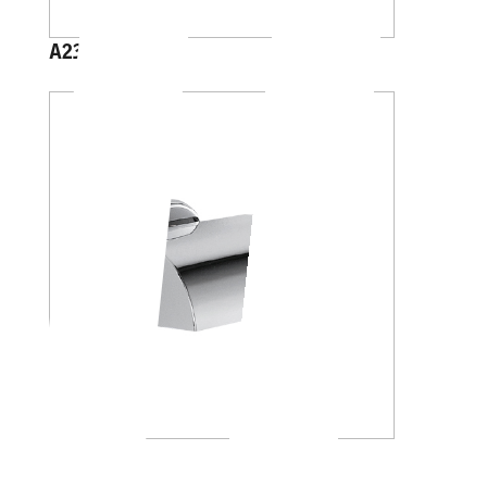
A23260
A23270