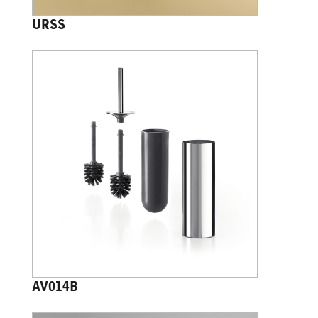
URSS
AV014B