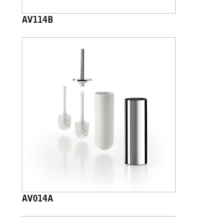
AV114B
AV014A