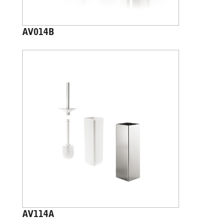
AV014B
AV114A