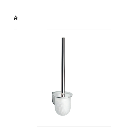
A04140
A05140