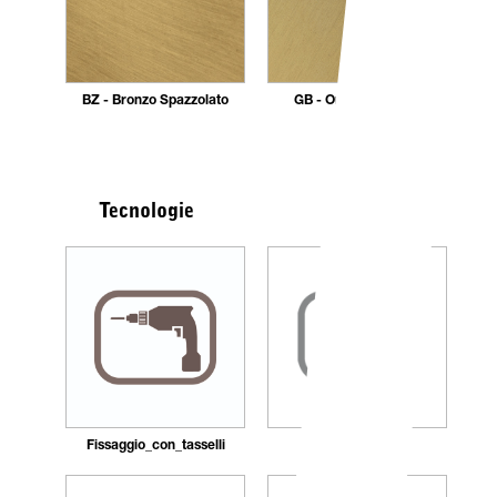
BZ - Bronzo Spazzolato
GB - Oro Spazzolato
Tecnologie
Fissaggio_con_tasselli
Ricaricabile