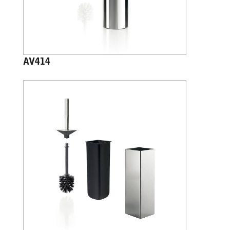
AV414