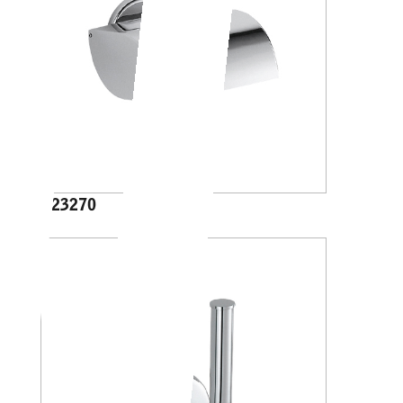
A23270