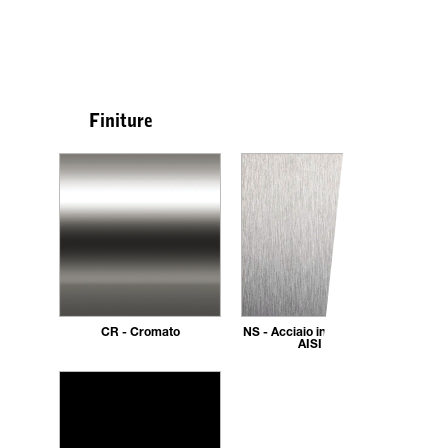
Finiture
CR - Cromato
NS - Acciaio inox spazzolato
AISI 304