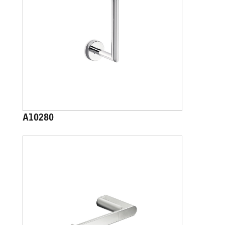
A10280