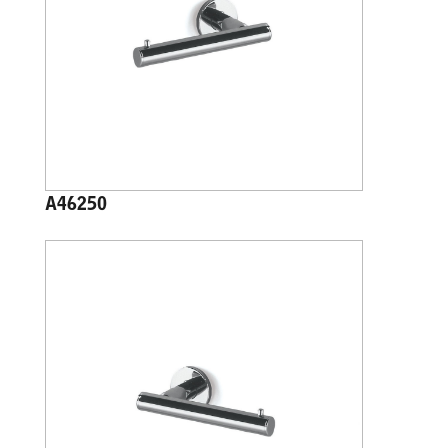
A46250