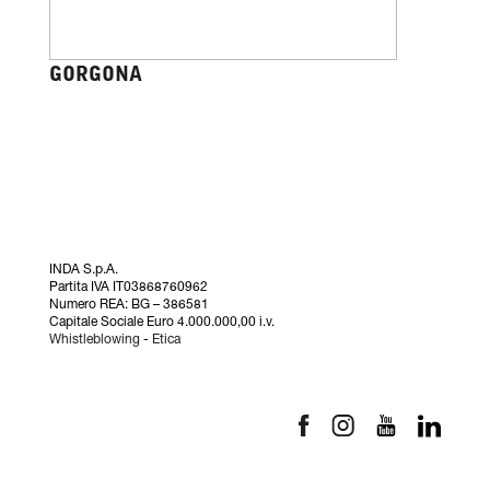
GORGONA
INDA S.p.A.
Partita IVA IT03868760962
Numero REA: BG – 386581
Capitale Sociale Euro 4.000.000,00 i.v.
Whistleblowing
-
Etica