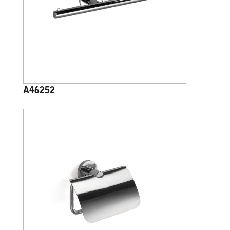
A46252