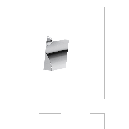
A23270