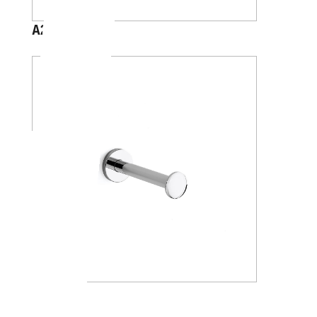
A24260
A24280