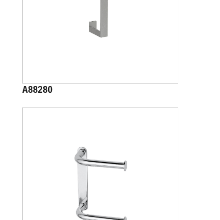
A88280