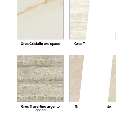
Gres Cristallo oro opaco
Gres Travertino bianco
opaco
Gres Travertino argento
Gres Crema diamante
opaco
opaco