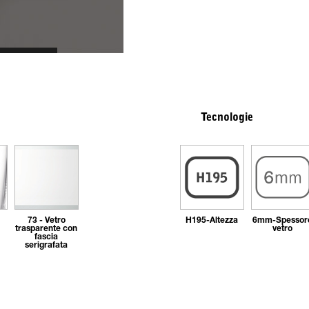
Tecnologie
73 - Vetro
H195-Altezza
6mm-Spessor
trasparente con
vetro
fascia
serigrafata