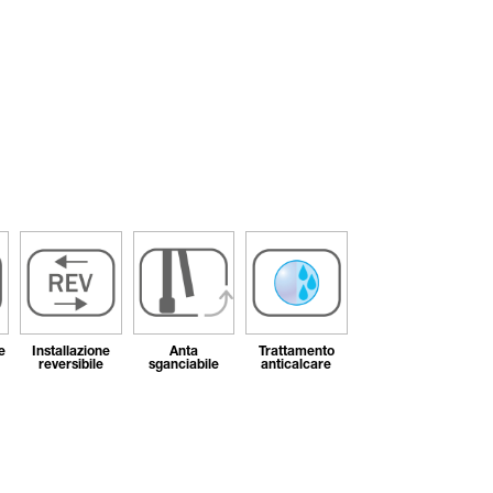
e
Installazione
Anta
Trattamento
reversibile
sganciabile
anticalcare