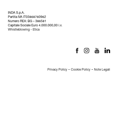
INDA S.p.A.
Partita IVA IT03868760962
Numero REA: BG – 386581
Capitale Sociale Euro 4.000.000,00 i.v.
Whistleblowing
-
Etica
-
-
Privacy Policy
Cookie Policy
Note Legali