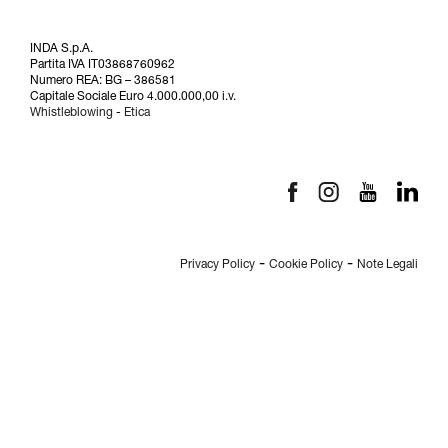
INDA S.p.A.
Partita IVA IT03868760962
Numero REA: BG – 386581
Capitale Sociale Euro 4.000.000,00 i.v.
Whistleblowing
-
Etica
-
-
Privacy Policy
Cookie Policy
Note Legali