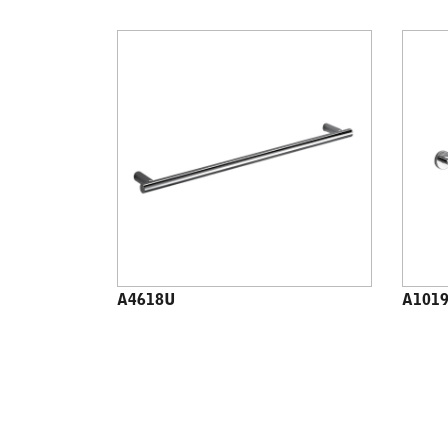
A4618U
A101