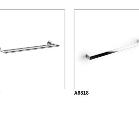
9
A8818