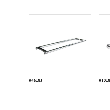
A4618J
A101