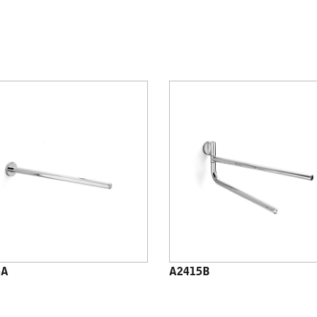
5A
A2415B