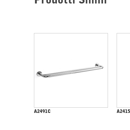
Prodotti Simili
A2491C
A241