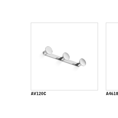
AV120C
A461