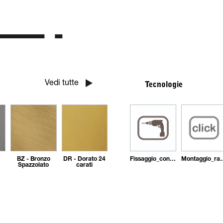
Vedi tutte
Tecnologie
BZ - Bronzo
DR - Dorato 24
Fissaggio_con_tasselli
Montaggi
Spazzolato
carati