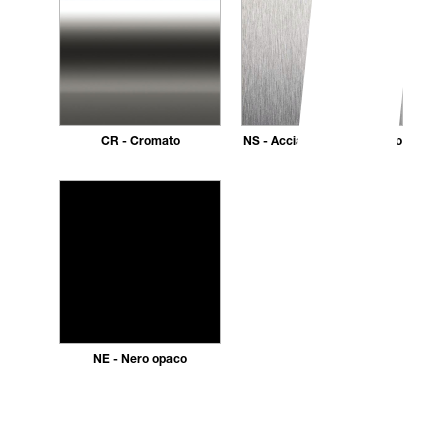
CR - Cromato
NS - Acciaio inox spazzolato
AISI 304
NE - Nero opaco