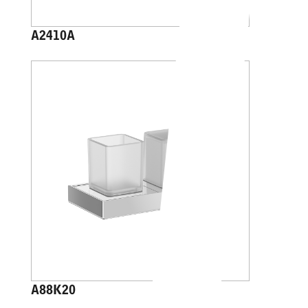
A2410A
A88K20