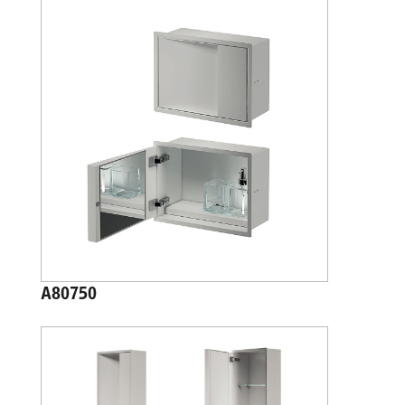
A80750