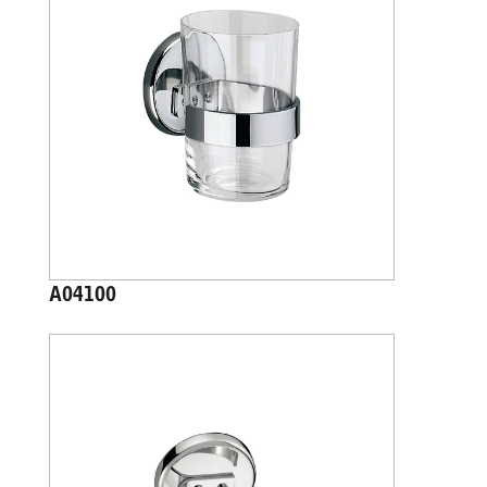
A04100