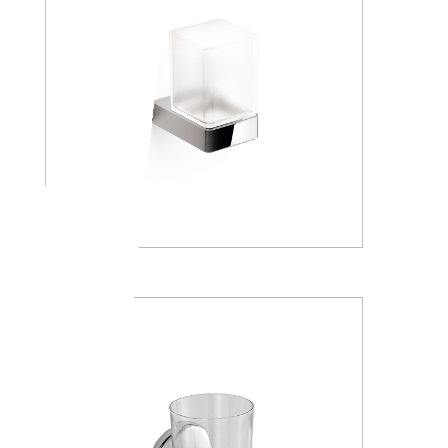
A88100