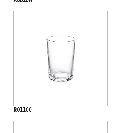
A8810N
R01100