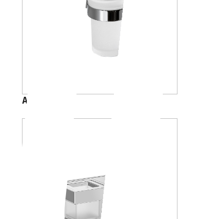
A46100