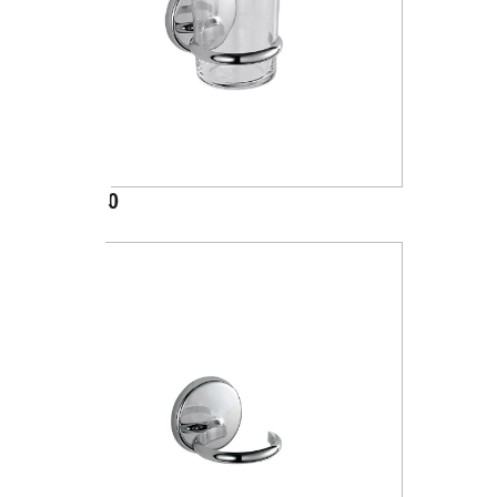
A23100