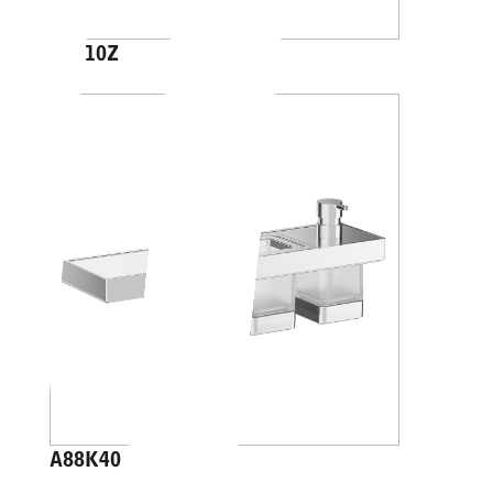
A4610Z
A88K40