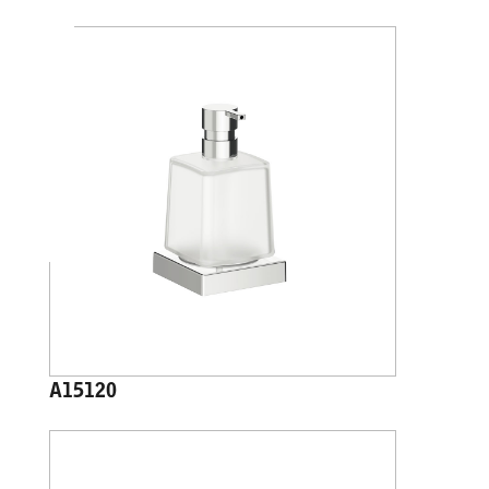
A15120