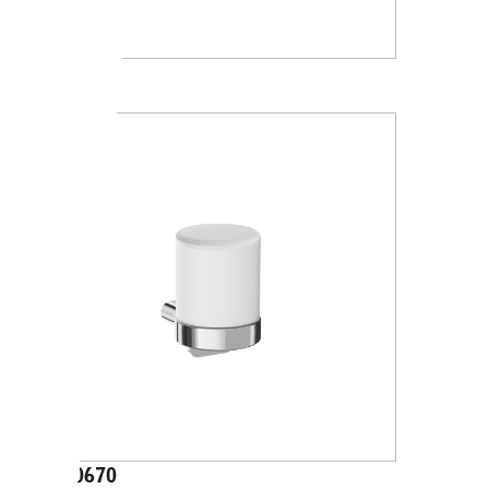
A88120
A20670