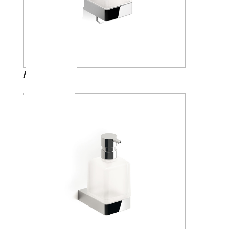
A88670