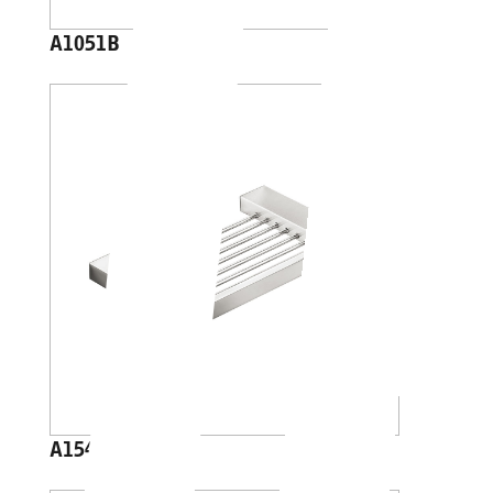
A1051B
A15490