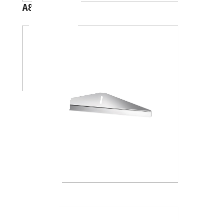
A88510
A1031B