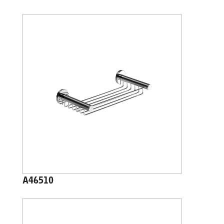
A46510